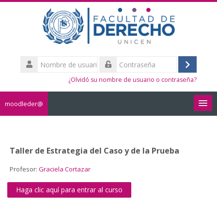
Salta
al
contenido
principal
Nombre
de
Acceder
Contraseña
usuario
¿Olvidó su nombre de usuario o contraseña?
moodleder@
Español - Internacional ‎(es)‎
Buscar
Taller de Estrategia del Caso y de la Prueba
cursos
Envi
Profesor:
Graciela Cortazar
Haga clic aquí para entrar al curso